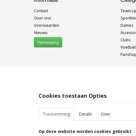
Informatie
Categ
Contact
Team Lij
Over ons
Sportkl
Voorwaarden
Dames
Nieuws
Accesso
Clubs
Herroeping
Voetbal
Fansho
Cookies toestaan Opties
Toestemming
Details
Over
Op deze website worden cookies gebruikt