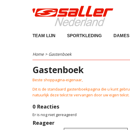
TEAM LIJN
SPORTKLEDING
DAMES
Home
> Gastenboek
Gastenboek
Beste shoppagina-eigenaar,
Dit is de standaard gastenboekpagina die u kunt gebrui
natuurlijk deze tekst te vervangen door uw eigen tekst.
0 Reacties
Er is nog niet gereageerd
Reageer