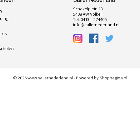
orieën
Saller Nederland
Schakelplein 13
n
5408 AW Volkel
eding
Tel. 0413 – 274406
info@sallernederland.nl
ires
scholen
p
© 2026 www.sallernederland.nl - Powered by Shoppagina.nl