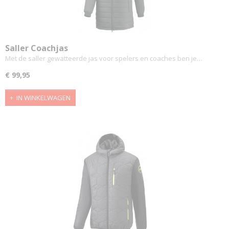
Saller Coachjas
Met de saller gewatteerde jas voor spelers en coaches ben je…
€ 99,95
IN WINKELWAGEN