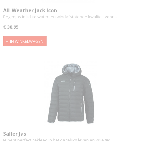
All-Weather Jack Icon
Regenjas in lichte water- en windafstotende kwaliteit voor…
€ 38,95
IN WINKELWAGEN
Saller Jas
Je bent perfect gekleed in het dagelijks leven en vrije tijd…