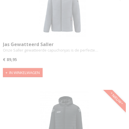
Jas Gewatteerd Saller
Onze Saller gewatteerde capuchonjas is de perfecte…
€ 89,95
IN WINKELWAGEN
* NIEUW *