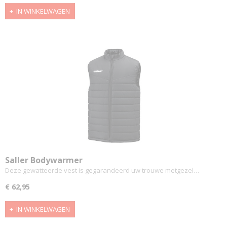
IN WINKELWAGEN
Saller Bodywarmer
Deze gewatteerde vest is gegarandeerd uw trouwe metgezel…
€ 62,95
IN WINKELWAGEN