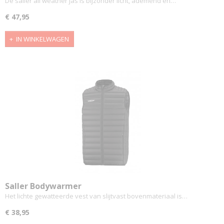
De saller all weather jas is bijzonder licht, ademend en…
€ 47,95
IN WINKELWAGEN
Saller Bodywarmer
Het lichte gewatteerde vest van slijtvast bovenmateriaal is…
€ 38,95