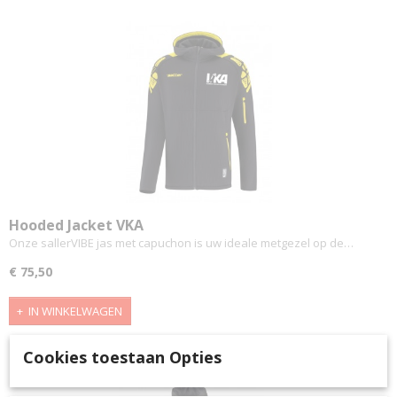
Hooded Jacket VKA
Onze sallerVIBE jas met capuchon is uw ideale metgezel op de…
€ 75,50
IN WINKELWAGEN
Cookies toestaan Opties