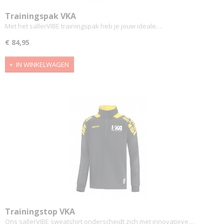
Trainingspak VKA
Met het sallerVIBE trainingspak heb je jouw ideale…
€ 84,95
IN WINKELWAGEN
Trainingstop VKA
Ons sallerVIBE sweatshirt onderscheidt zich met innovatieve…