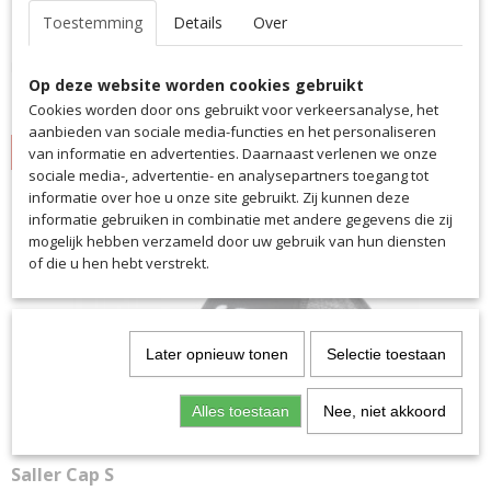
Toestemming
Details
Over
Saller Vissershoed
Deze trendy vissershoed van Saller overtuigt door zijn…
Op deze website worden cookies gebruikt
€ 17,95
Cookies worden door ons gebruikt voor verkeersanalyse, het
aanbieden van sociale media-functies en het personaliseren
IN WINKELWAGEN
van informatie en advertenties. Daarnaast verlenen we onze
sociale media-, advertentie- en analysepartners toegang tot
informatie over hoe u onze site gebruikt. Zij kunnen deze
informatie gebruiken in combinatie met andere gegevens die zij
mogelijk hebben verzameld door uw gebruik van hun diensten
of die u hen hebt verstrekt.
Later opnieuw tonen
Selectie toestaan
Alles toestaan
Nee, niet akkoord
Saller Cap S