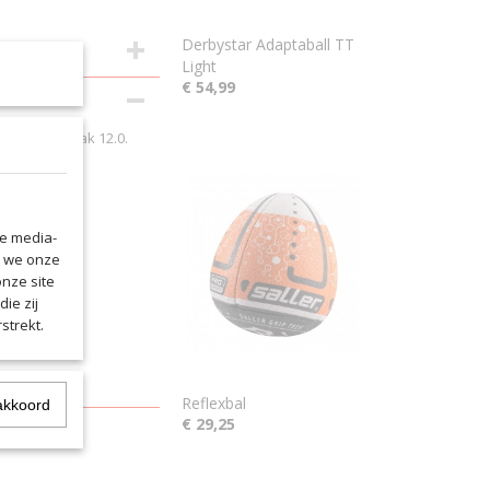
Derbystar Adaptaball TT
Light
€ 54,99
n ruime balzak 12.0.
le media-
n we onze
onze site
ie zij
en
strekt.
Reflexbal
akkoord
€ 29,25