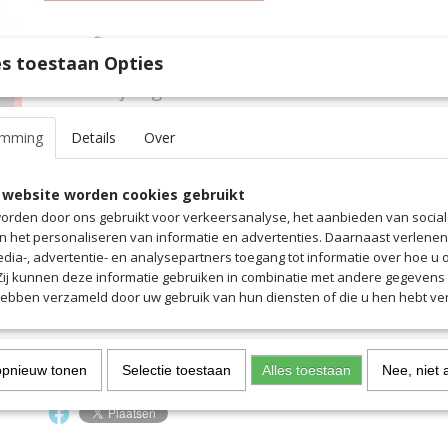
Specificaties
s toestaan Opties
Productcode
3057
Omschrijving
EAN code
3057
Productcode leverancier
3057
De ballen voor training en spel zijn goed opgeborgen in de lichte e
emming
Details
Over
- Veilig transport dankzij handgrepen
- Robuust, waterafstotend materiaal
 website worden cookies gebruikt
orden door ons gebruikt voor verkeersanalyse, het aanbieden van socia
- Stabiele, slijtvaste vloer
en het personaliseren van informatie en advertenties. Daarnaast verlene
- Hoofdvak met ritssluiting
edia-, advertentie- en analysepartners toegang tot informatie over hoe u 
 Zij kunnen deze informatie gebruiken in combinatie met andere gegevens d
- Zak met rits aan de voorkant voor het opbergen van kleine spull
hebben verzameld door uw gebruik van hun diensten of die u hen hebt ver
- Grote hoeveelheid gaasmateriaal voor optimale ventilatie
- saller ballentas voor 12 ballen (maat 5)
opnieuw tonen
Selectie toestaan
Alles toestaan
Nee, niet 