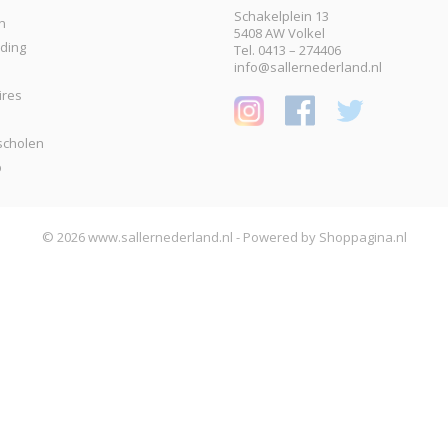
Schakelplein 13
n
5408 AW Volkel
eding
Tel. 0413 – 274406
info@sallernederland.nl
ires
scholen
p
© 2026 www.sallernederland.nl - Powered by Shoppagina.nl