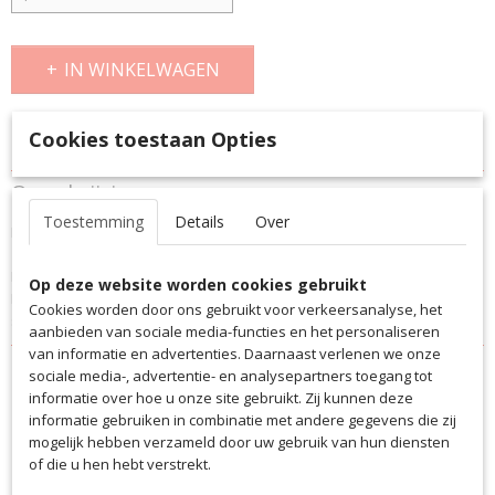
IN WINKELWAGEN
Cookies toestaan Opties
Specificaties
Productcode
Omschrijving
287980-2100
Toestemming
Details
Over
De Derbystar Futsal Basic Pro TT is een top trainingsbal voor
EAN code
zaalvoetbal/futsal. Deze handgestikte bal is gemaakt van glanzend
287980-2100
PU materiaal en voorzien van een speciale latex-blaas.
Productcode leverancier
Op deze website worden cookies gebruikt
Eigenschappen: Sterk verminderd springgedrag. Goede
287980-2100
Cookies worden door ons gebruikt voor verkeersanalyse, het
speeleigenschappen. Duurzaam.
aanbieden van sociale media-functies en het personaliseren
van informatie en advertenties. Daarnaast verlenen we onze
sociale media-, advertentie- en analysepartners toegang tot
informatie over hoe u onze site gebruikt. Zij kunnen deze
informatie gebruiken in combinatie met andere gegevens die zij
mogelijk hebben verzameld door uw gebruik van hun diensten
Ook interessant
of die u hen hebt verstrekt.