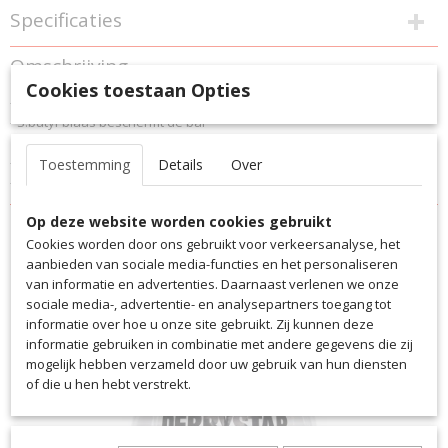
Specificaties
Productcode
Omschrijving
1609
Cookies toestaan Opties
- Met de hand gestikt
EAN code
- S.butyl-blaas beschermt de bal
1609
tegen overmatig luchtdrukverlies.
Productcode leverancier
– Diepgetrokken druk
Toestemming
Details
Over
1609
– gewicht 430 – 440g
Op deze website worden cookies gebruikt
Cookies worden door ons gebruikt voor verkeersanalyse, het
aanbieden van sociale media-functies en het personaliseren
van informatie en advertenties. Daarnaast verlenen we onze
sociale media-, advertentie- en analysepartners toegang tot
Ook interessant
informatie over hoe u onze site gebruikt. Zij kunnen deze
informatie gebruiken in combinatie met andere gegevens die zij
mogelijk hebben verzameld door uw gebruik van hun diensten
of die u hen hebt verstrekt.