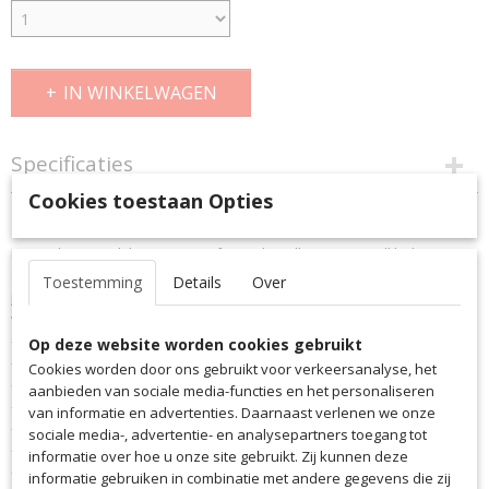
IN WINKELWAGEN
Specificaties
Cookies toestaan Opties
Productcode
Omschrijving
1668
Let op, hier wordt het innovatief. Met de Saller Return Ball heb je een
EAN code
echt modern trainingsapparaat in handen waarmee je
1668
Toestemming
Details
Over
je schiettechniek en balacceptatie heel eenvoudig zelf kunt
Productcode leverancier
verbeteren. Ook ideaal voor keeperstechniektraining.
1668
- Machinaal genaaid
Op deze website worden cookies gebruikt
- Zacht PVC-materiaal
Cookies worden door ons gebruikt voor verkeersanalyse, het
- Modern trainingsapparaat om veldspelers en keepers te verbeteren
aanbieden van sociale media-functies en het personaliseren
- Ideaal voor technische training
van informatie en advertenties. Daarnaast verlenen we onze
- Bal met gereduceerd gewicht / ca. 300 g
sociale media-, advertentie- en analysepartners toegang tot
- Inclusief superelastisch, variabel verstelbaar koord / ca. 2,50 m
informatie over hoe u onze site gebruikt. Zij kunnen deze
- Blaas: 7 -vleugelblaas gemaakt van natuurlijke latex
informatie gebruiken in combinatie met andere gegevens die zij