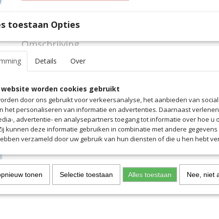
Specificaties
s toestaan Opties
Productcode
4018
Omschrijving
EAN code
4018
Productcode leverancier
4018
emming
Details
Over
Met de SallerBase Cap krijg je een sportieve uitstraling met bord
kwaliteit.
Het materiaal en de breedte aanpassing door klittenband beloven
 website worden cookies gebruikt
draagcomfort.
orden door ons gebruikt voor verkeersanalyse, het aanbieden van socia
en het personaliseren van informatie en advertenties. Daarnaast verlene
edia-, advertentie- en analysepartners toegang tot informatie over hoe u 
 Zij kunnen deze informatie gebruiken in combinatie met andere gegevens d
hebben verzameld door uw gebruik van hun diensten of die u hen hebt ver
opnieuw tonen
Selectie toestaan
Alles toestaan
Nee, niet 