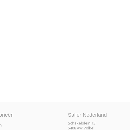
orieën
Saller Nederland
Schakelplein 13
n
5408 AW Volkel