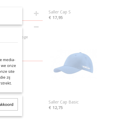
Saller Cap S
€ 17,95
uurwerk van hoge
 u een groot
le media-
n we onze
onze site
ie zij
strekt.
Saller Cap Basic
akkoord
€ 12,75