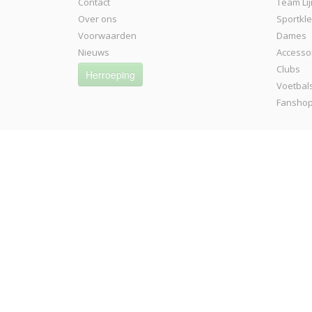
Contact
Team Lij
Over ons
Sportkl
Voorwaarden
Dames
Nieuws
Accesso
Clubs
Herroeping
Voetbal
Fansho