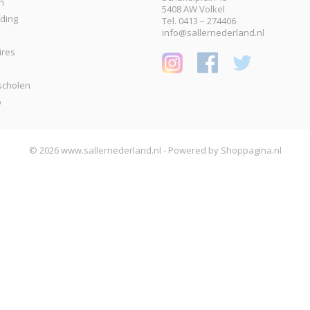
n
5408 AW Volkel
eding
Tel. 0413 – 274406
info@sallernederland.nl
ires
scholen
p
© 2026 www.sallernederland.nl - Powered by Shoppagina.nl