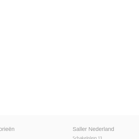
orieën
Saller Nederland
Schakelplein 13