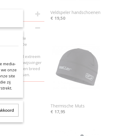
Veldspeler handschoenen
€ 19,50
e, functionele
eer en wind. De
perfecte
nne materiaal extreem
 op duim en wijsvinger
le media-
bieden ook een breed
n we onze
elen of fietsen.
onze site
ie zij
strekt.
Thermische Muts
akkoord
€ 17,95