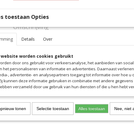
Specificaties
s toestaan Opties
Productcode
5849
Omschrijving
EAN code
5849
Productcode leverancier
5849
De Saller Active Handschoenen voor dames en heren zijn geweldig
emming
Details
Over
handschoenen. Het materiaal beschermt je handen effectief bij w
handschoenen voelen aangenaam zacht aan en zorgen voor een 
warmtebalans. Ze voeren vocht goed af en drogen dankzij het du
 website worden cookies gebruikt
snel. Bovendien kun je met het touchscreen-compatibele materiaal
orden door ons gebruikt voor verkeersanalyse, het aanbieden van socia
je smartphone gemakkelijk met handschoenen aan bedienen. Ze 
en het personaliseren van informatie en advertenties. Daarnaast verlene
scala aan toepassingen, zoals voetbal, hardlopen, wandelen, wand
edia-, advertentie- en analysepartners toegang tot informatie over hoe u 
 Zij kunnen deze informatie gebruiken in combinatie met andere gegevens d
hebben verzameld door uw gebruik van hun diensten of die u hen hebt ver
opnieuw tonen
Selectie toestaan
Alles toestaan
Nee, niet 