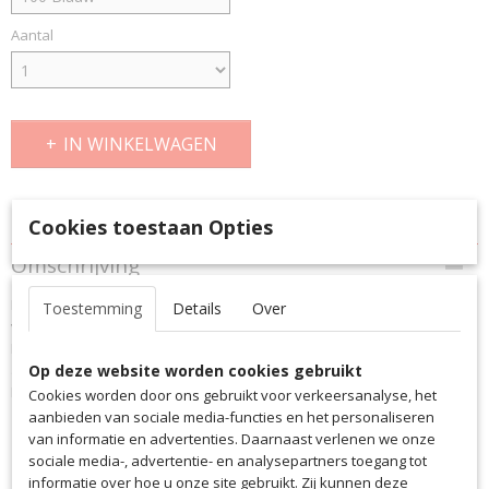
Aantal
IN WINKELWAGEN
Specificaties
Cookies toestaan Opties
Productcode
Omschrijving
4037
De saller multifunctionele doek is een bijzonder veelzijdig accessoire
Productcode leverancier
Toestemming
Details
Over
voor al je sportieve activiteiten.
4037
Het is gemaakt van hoogwaardig polyester en kan gebruikt worden
als sjaal, hoofddoek, haarband of nog veel meer.
Op deze website worden cookies gebruikt
De multifunctionele stof is verrassend comfortabel, licht en ademend.
Cookies worden door ons gebruikt voor verkeersanalyse, het
aanbieden van sociale media-functies en het personaliseren
van informatie en advertenties. Daarnaast verlenen we onze
Hoog vochttransport
sociale media-, advertentie- en analysepartners toegang tot
Snel drogen
informatie over hoe u onze site gebruikt. Zij kunnen deze