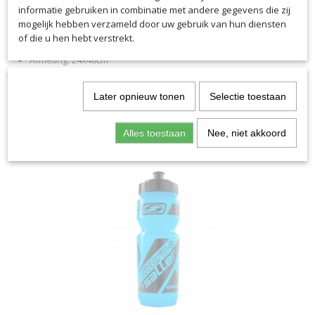
Ademend dankzij COOLMAX
informatie gebruiken in combinatie met andere gegevens die zij
mogelijk hebben verzameld door uw gebruik van hun diensten
Reflecterende saller-print voor betere zichtbaarheid
of die u hen hebt verstrekt.
Veelzijdig
Afmeting: 24x48cm
Later opnieuw tonen
Selectie toestaan
Alles toestaan
Nee, niet akkoord
Ook interessant