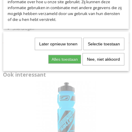
informatie over hoe u onze site gebruikt. Zij kunnen deze
Veelzijdig
informatie gebruiken in combinatie met andere gegevens die zij
mogelijk hebben verzameld door uw gebruik van hun diensten
Hoog vochttransport
of die u hen hebt verstrekt.
Ademend
Snel drogen
Met fleece inzetstuk
Later opnieuw tonen
Selectie toestaan
Alles toestaan
Nee, niet akkoord
Ook interessant