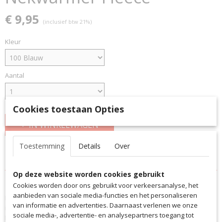
€ 9,95
(inclusief btw 21%)
Kleur
Aantal
Cookies toestaan Opties
IN WINKELWAGEN
Toestemming
Details
Over
Specificaties
Op deze website worden cookies gebruikt
Productcode
Omschrijving
Cookies worden door ons gebruikt voor verkeersanalyse, het
4039
aanbieden van sociale media-functies en het personaliseren
Het multifunctionele doek met fleece is een echt allround talent en is
Productcode leverancier
van informatie en advertenties. Daarnaast verlenen we onze
ideaal voor vrije tijd en alle buitensportactiviteiten.
4039
sociale media-, advertentie- en analysepartners toegang tot
De multifunctionele sjaal houdt je lekker warm.