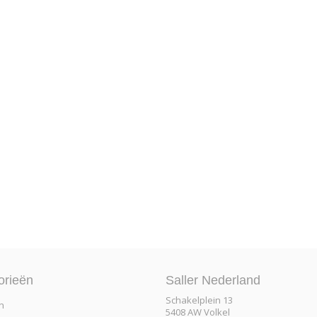
orieën
Saller Nederland
Schakelplein 13
n
5408 AW Volkel