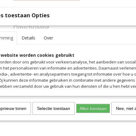
Specificaties
s toestaan Opties
Productcode
4077
Omschrijving
Productcode leverancier
4077
emming
Details
Over
Nekwarmer met koord en stopper.
past perfect
 website worden cookies gebruikt
houdt warm
orden door ons gebruikt voor verkeersanalyse, het aanbieden van socia
en het personaliseren van informatie en advertenties. Daarnaast verlene
edia-, advertentie- en analysepartners toegang tot informatie over hoe u 
 Zij kunnen deze informatie gebruiken in combinatie met andere gegevens d
hebben verzameld door uw gebruik van hun diensten of die u hen hebt ver
opnieuw tonen
Selectie toestaan
Alles toestaan
Nee, niet 