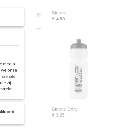
Bidons
€ 4,50
le media-
n we onze
onze site
ie zij
strekt.
Bidons Entry
akkoord
€ 3,25