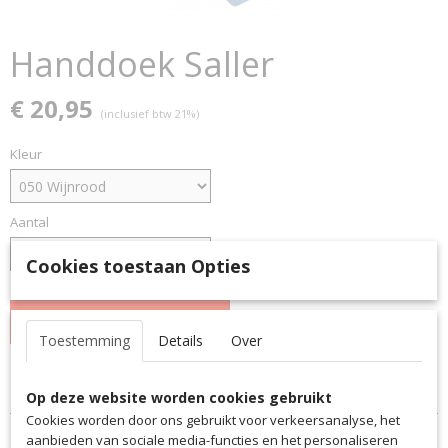
Handdoek Saller
€ 20,95
(inclusief btw 21%)
Kleur
Aantal
Cookies toestaan Opties
IN WINKELWAGEN
Toestemming
Details
Over
Specificaties
Op deze website worden cookies gebruikt
Cookies worden door ons gebruikt voor verkeersanalyse, het
Productcode
Omschrijving
aanbieden van sociale media-functies en het personaliseren
8141