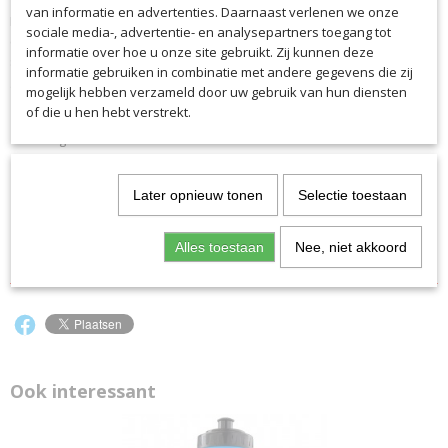
van informatie en advertenties. Daarnaast verlenen we onze
De klassieke saller badhanddoek van badstof is zacht, sneldrogend
EAN code
sociale media-, advertentie- en analysepartners toegang tot
en super absorberend. Het is de perfecte metgezel voor tijdens het
8141
informatie over hoe u onze site gebruikt. Zij kunnen deze
sporten, op het strand of thuis. Een hoogwaardig saller-borduursel
Productcode leverancier
informatie gebruiken in combinatie met andere gegevens die zij
geeft de badhanddoek een subtiel merkstatement.
8141
mogelijk hebben verzameld door uw gebruik van hun diensten
of die u hen hebt verstrekt.
Sneldrogend, zacht en zeer absorberend
Hoge duurzaamheid
Rondom met kantenband
Praktische, hoogwaardige ophanglus
Later opnieuw tonen
Selectie toestaan
Voor sport en vrije tijd
40 graden machinewas
Alles toestaan
Nee, niet akkoord
Afmetingen: ca. 70 x 130 cm
Ook interessant