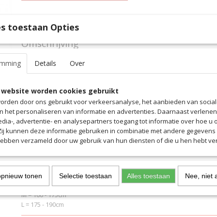
Specificaties
s toestaan Opties
Productcode
532
Omschrijving
EAN code
532
Productcode leverancier
532
Met de scheenbeschermer XS kun je tegen elk duel vechten. De 
emming
Details
Over
verhoogt het comfort en past perfect bij je schenen. Het vlakke pr
uitstekende schokbescherming zonder onnodige weging of vern
hoezen houden de beschermers op hun plaats en u kunt zich voll
 website worden cookies gebruikt
training of wedstrijden.
orden door ons gebruikt voor verkeersanalyse, het aanbieden van socia
en het personaliseren van informatie en advertenties. Daarnaast verlene
- Rug van EVA-schuim biedt perfecte bescherming tegen stoten
edia-, advertentie- en analysepartners toegang tot informatie over hoe u 
- Slanke anatomische pasvorm voor extra veiligheid en comfort
 Zij kunnen deze informatie gebruiken in combinatie met andere gegevens d
- Ademende mesh-hoezen
hebben verzameld door uw gebruik van hun diensten of die u hen hebt ver
Maatverdeling:
XS = 120 - 140cm
opnieuw tonen
Selectie toestaan
Alles toestaan
Nee, niet 
S = 140 - 160cm
M = 160 - 175cm
L = 175 - 190cm