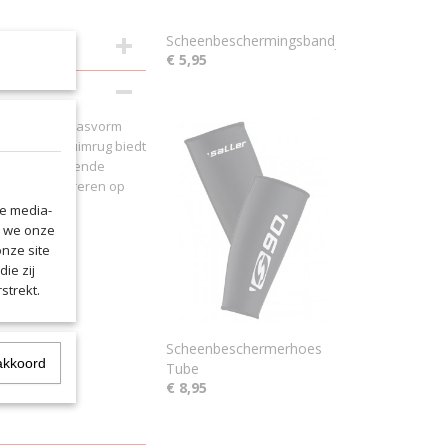
Scheenbeschermingsbandjes
€ 5,95
anatomische pasvorm
ofiel met schuimrug biedt
auwing. Ademende
edig concentreren op
le media-
n we onze
onze site
ie zij
strekt.
Scheenbeschermerhoes
akkoord
Tube
€ 8,95