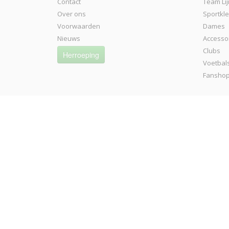
Contact
Team Lij
Over ons
Sportkl
Voorwaarden
Dames
Nieuws
Accesso
Clubs
Herroeping
Voetbal
Fansho