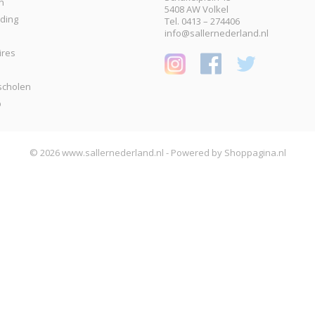
n
5408 AW Volkel
eding
Tel. 0413 – 274406
info@sallernederland.nl
ires
scholen
p
© 2026 www.sallernederland.nl - Powered by Shoppagina.nl