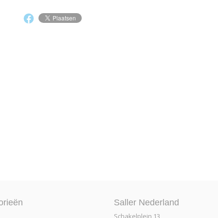
orieën
Saller Nederland
Schakelplein 13