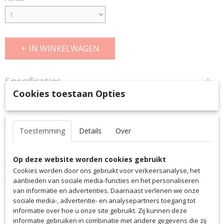
IN WINKELWAGEN
Specificaties
Cookies toestaan Opties
Productcode
Omschrijving
141
Met de saller SX.PRO multi-cam schoen neem je de controle in handen
EAN code
Toestemming
Details
Over
en bepaal je de wedstrijd met perfecte precisie. De laatste update van
141
de populaire Saller multi-cam schoen komt met een nieuw type Power
Productcode leverancier
Grip in het bovenmateriaal. Dit zijn 3D-zones voor meer grip en spin -
141
Op deze website worden cookies gebruikt
waardoor je volledige controle over de bal hebt, ongeacht de
Cookies worden door ons gebruikt voor verkeersanalyse, het
spelsituatie. De schoen wordt perfect afgerond met de SX.Mesh sok
aanbieden van sociale media-functies en het personaliseren
voor een optimale pasvorm en draagcomfort.
van informatie en advertenties. Daarnaast verlenen we onze
Duurzaam PU-bovenwerk
sociale media-, advertentie- en analysepartners toegang tot
informatie over hoe u onze site gebruikt. Zij kunnen deze
SX.Mesh-sok
informatie gebruiken in combinatie met andere gegevens die zij
Uitstekende balcontrole door Power Grip