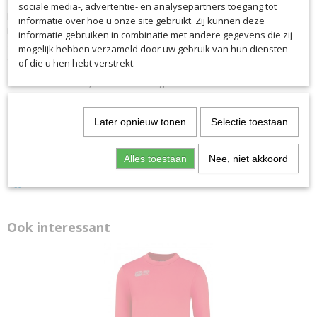
sociale media-, advertentie- en analysepartners toegang tot
7330HS
Het saller VIBE T-shirt biedt u uitstekend comfort op en naast het veld.
informatie over hoe u onze site gebruikt. Zij kunnen deze
Productcode leverancier
Het S.Dry-Tech materiaal is bijzonder licht, zweetafvoerend en
informatie gebruiken in combinatie met andere gegevens die zij
7330HS
ademend. De hoogwaardige, comfortabele kraag met ronde hals en
mogelijk hebben verzameld door uw gebruik van hun diensten
de sportieve pasvorm bieden onbeperkte bewegingsvrijheid.
of die u hen hebt verstrekt.
Comfortabele, elastische kraag met ronde hals
Dynamisch grafisch ontwerp op de schouders en armen
Hoogwaardig jacquardinzetstuk in het schouder- en armgebied
Later opnieuw tonen
Selectie toestaan
Lichtgewicht en duurzaam S.Dry-Tech
Alles toestaan
Nee, niet akkoord
Ook interessant