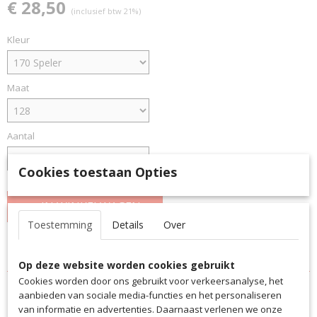
€ 28,50
(inclusief btw 21%)
Kleur
Maat
Aantal
Cookies toestaan Opties
IN WINKELWAGEN
Toestemming
Details
Over
Specificaties
Op deze website worden cookies gebruikt
Productcode
Cookies worden door ons gebruikt voor verkeersanalyse, het
Omschrijving
7330HS
aanbieden van sociale media-functies en het personaliseren
van informatie en advertenties. Daarnaast verlenen we onze
Het Helmond Sport trainingsshirt word geleverd met clublogo
EAN code