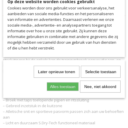
Op deze website worden cookies gebruikt
Specificaties
Cookies worden door ons gebruikt voor verkeersanalyse, het
aanbieden van sociale media-functies en het personaliseren
Productcode
van informatie en advertenties. Daarnaast verlenen we onze
Omschrijving
6230VENH
sociale media-, advertentie- en analysepartners toegang tot
informatie over hoe u onze site gebruikt. Zij kunnen deze
De sallerVIBE trainingsbroek heeft een sportief design en is de ideale
EAN code
informatie gebruiken in combinatie met andere gegevens die zij
partner voor intensieve trainingen. De smalle, taps toelopende snit
6230VENH
mogelijk hebben verzameld door uw gebruik van hun diensten
geeft je de ruimte die je nodig hebt voor snelle bewegingen tijdens de
Productcode leverancier
of die u hen hebt verstrekt.
training. Dankzij de twee zijzakken met ritssluiting berg je veilig je
6230VENH
spullen op of verwarm je je handen als het koud is. Met de extra
ritssluitingen bij de enkels kan de trainingsbroek eenvoudig aan- en
uitgetrokken worden, zelfs met schoenen aan. Het platte trekkoord
biedt een optimale pasvorm zonder extra volume toe te voegen.
Later opnieuw tonen
Selectie toestaan
– Twee praktische zijzakken met ritssluiting voor je essentiële spullen
Alles toestaan
Nee, niet akkoord
– Brede, elastische tailleband met trekkoord zorgt voor een
aanpasbare pasvorm
– Broek met taps toelopende pijpen en ritssluiting
– Gebreid inzetstuk in de kuitzone
– Atletische snit en sportieve pasvorm passen zich aan uw behoeften
aan
– Licht en duurzaam S.Dry-Tech functioneel materiaal