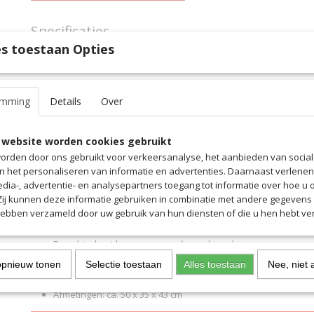
Specificaties
s toestaan Opties
Productcode
3161VENH
Omschrijving
EAN code
3161VENH
Productcode leverancier
3161VENH
De RKSV Venhorst voetbaltas wordt geleverd met RKSV Venh
emming
Details
Over
De compacte Saller schoenenvaktas biedt voldoende opbergruimte 
hebt voor een training of wedstrijd. Naast het ruime hoofdvak is
voor nat/droog scheiding of sportschoenen. Een verstelbare sch
 website worden cookies gebruikt
handvatten maken het dragen gemakkelijker.
orden door ons gebruikt voor verkeersanalyse, het aanbieden van socia
en het personaliseren van informatie en advertenties. Daarnaast verlene
Hoofdvak met 2-wegritssluiting in perfecte constructie voor
edia-, advertentie- en analysepartners toegang tot informatie over hoe u 
Stabiel, geventileerd bodemcompartiment voor nat/droog sc
 Zij kunnen deze informatie gebruiken in combinatie met andere gegevens d
Gewatteerde en verstelbare schouderband
hebben verzameld door uw gebruik van hun diensten of die u hen hebt ver
Comfortabele klikhandgrepen voor het wisselen van draagm
De achterkant kan gepersonaliseerd worden
Ideaal voor sport en vrije tijd
opnieuw tonen
Selectie toestaan
Alles toestaan
Nee, niet 
Robuust en wasbaar buitenmateriaal
Afmetingen: ca. 50 x 35 x 43 cm