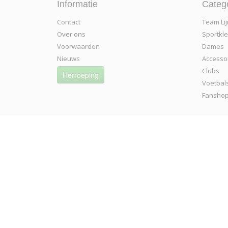
Informatie
Categ
Contact
Team Lij
Over ons
Sportkl
Voorwaarden
Dames
Nieuws
Accesso
Clubs
Herroeping
Voetbal
Fansho