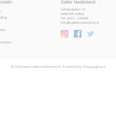
orieën
Saller Nederland
Schakelplein 13
n
5408 AW Volkel
eding
Tel. 0413 – 274406
info@sallernederland.nl
ires
scholen
p
© 2026 www.sallernederland.nl - Powered by Shoppagina.nl