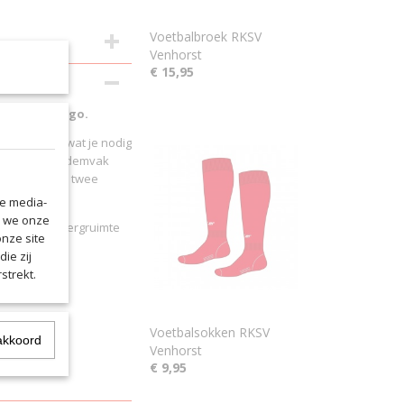
Voetbalbroek RKSV
Venhorst
€ 15,95
orst Clublogo.
voor alles wat je nodig
 er ook een bodemvak
ouderband en twee
le media-
n we onze
 maximale opbergruimte
onze site
heiding
ie zij
strekt.
ogelijkheden
Voetbalsokken RKSV
akkoord
Venhorst
€ 9,95