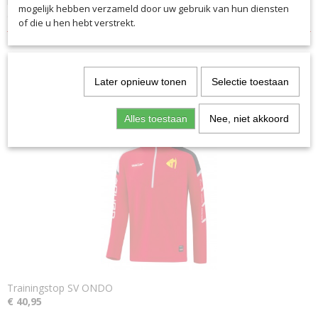
Een functioneel materiaal voert zweet af en zorgt voor een droge en
PA021ONDO
mogelijk hebben verzameld door uw gebruik van hun diensten
comfortabele pasvorm.
of die u hen hebt verstrekt.
Later opnieuw tonen
Selectie toestaan
Ook interessant
Alles toestaan
Nee, niet akkoord
Trainingstop SV ONDO
€ 40,95