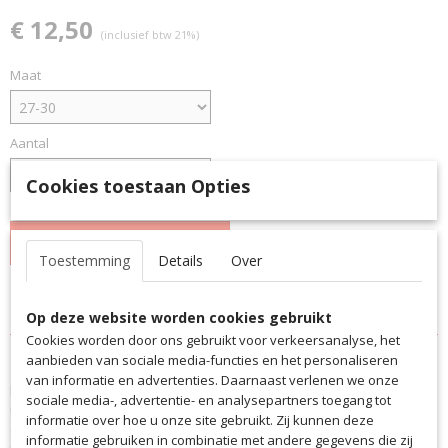
€ 12,50
(inclusief btw 21%)
Maat
Aantal
Cookies toestaan Opties
IN WINKELWAGEN
Toestemming
Details
Over
Specificaties
Op deze website worden cookies gebruikt
Cookies worden door ons gebruikt voor verkeersanalyse, het
Productcode
Omschrijving
aanbieden van sociale media-functies en het personaliseren
PA021ONDO
van informatie en advertenties. Daarnaast verlenen we onze
De Saller voetbalsokken gemaakt voor SV ONDO, in de Rood/Gele
EAN code
sociale media-, advertentie- en analysepartners toegang tot
uitvoering, van zweetafvoerend materiaal bieden u hoogwaardig
PA021ONDO
informatie over hoe u onze site gebruikt. Zij kunnen deze
comfort en ondersteuning.
Productcode leverancier
informatie gebruiken in combinatie met andere gegevens die zij