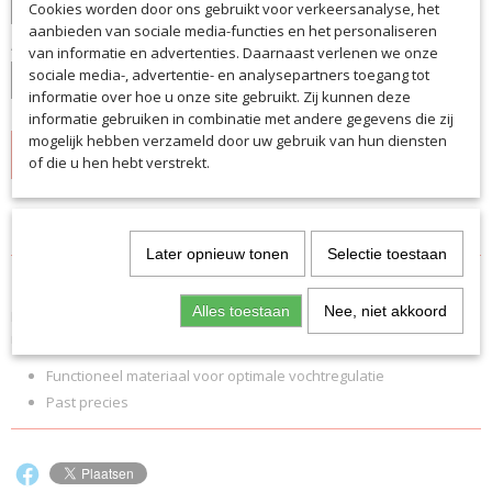
Cookies worden door ons gebruikt voor verkeersanalyse, het
aanbieden van sociale media-functies en het personaliseren
Aantal
van informatie en advertenties. Daarnaast verlenen we onze
sociale media-, advertentie- en analysepartners toegang tot
informatie over hoe u onze site gebruikt. Zij kunnen deze
informatie gebruiken in combinatie met andere gegevens die zij
mogelijk hebben verzameld door uw gebruik van hun diensten
IN WINKELWAGEN
of die u hen hebt verstrekt.
Specificaties
Later opnieuw tonen
Selectie toestaan
Productcode
Omschrijving
7301
Alles toestaan
Nee, niet akkoord
Met je nieuwe sporthemd fit voor elke sportieve uitdaging in een
EAN code
modieuze melange look.
7301
Productcode leverancier
Functioneel materiaal voor optimale vochtregulatie
7301
Past precies