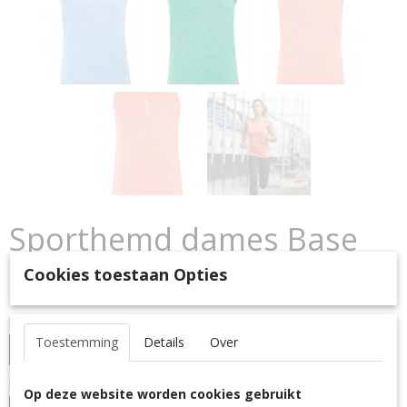
Sporthemd dames Base
Cookies toestaan Opties
€ 20,95
(inclusief btw 21%)
Maat
Toestemming
Details
Over
Kleur
Op deze website worden cookies gebruikt