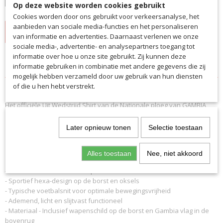
Op deze website worden cookies gebruikt
Cookies worden door ons gebruikt voor verkeersanalyse, het
aanbieden van sociale media-functies en het personaliseren
IN WINKELWAGEN
van informatie en advertenties. Daarnaast verlenen we onze
sociale media-, advertentie- en analysepartners toegang tot
informatie over hoe u onze site gebruikt. Zij kunnen deze
Specificaties
informatie gebruiken in combinatie met andere gegevens die zij
mogelijk hebben verzameld door uw gebruik van hun diensten
Productcode
Omschrijving
of die u hen hebt verstrekt.
GA4572
Het officiële Uit Wedstrijd Shirt van de Nationale ploeg van GAMBIA
EAN code
'23/'24.
GA4572
Productcode leverancier
Later opnieuw tonen
Selectie toestaan
- Merchandise artikelen zijn géén standaard voorraad artikelen,
GA4572
waardoor de levertijd langer is dan normaal.
- Deze kunnen dan ook NIET geretourneerd worden
Alles toestaan
Nee, niet akkoord
- Moderne V-hals voor een sportieve look
- Sportief hexa-design op de borst en oksels
- Typische voetbalsnit voor optimale bewegingsvrijheid
- Ademend, licht en slijtvast functioneel
- Materiaal - Inclusief wapenschild op de borst en Gambia vlag in de
bovenrug