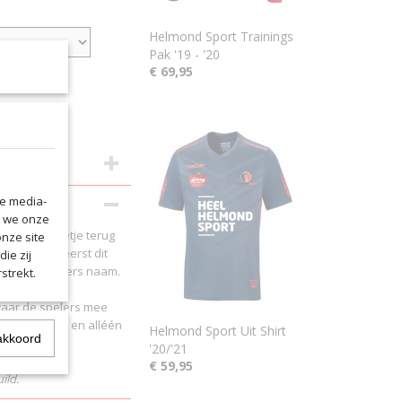
Helmond Sport Trainings
Pak '19 - '20
€ 69,95
le media-
n we onze
021. Een beetje terug
onze site
. Voor het eerst dit
ie zij
mers en Spelers naam.
strekt.
ndaard op.
 waar de spelers mee
ijn rood/wit en alléén
Helmond Sport Uit Shirt
akkoord
'20/'21
€ 59,95
ild.