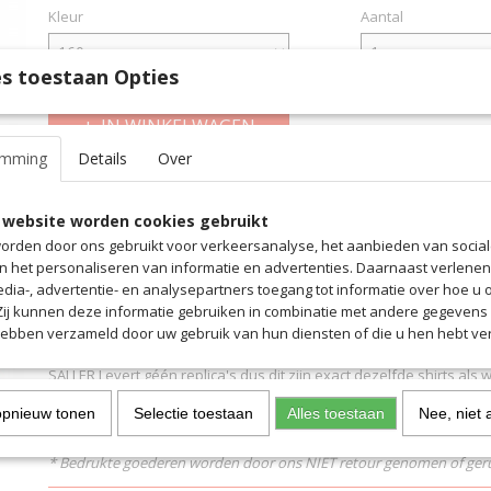
Kleur
Aantal
s toestaan Opties
IN WINKELWAGEN
emming
Details
Over
Specificaties
 website worden cookies gebruikt
Productcode
4544
Omschrijving
orden door ons gebruikt voor verkeersanalyse, het aanbieden van socia
EAN code
4544
en het personaliseren van informatie en advertenties. Daarnaast verlene
Productcode leverancier
4544
Het nieuwe Thuis Shirt van Helmond Sport voor het seizoen 2020/2
edia-, advertentie- en analysepartners toegang tot informatie over hoe u 
naar het verleden, toen Helmond Sport nog in het Rood/Wit speelde
 Zij kunnen deze informatie gebruiken in combinatie met andere gegevens d
jaar ook te bestellen met de originele Keuken Kampioen Rugnum
hebben verzameld door uw gebruik van hun diensten of die u hen hebt ver
De Keuken Kampioen Divisie Badge op de mouw zit er dit jaar sta
SALLER Levert géén replica's dus dit zijn exact dezelfde shirts als
spelen. De zwarte thuis short bevat géén binnenbroek, de sokken z
opnieuw tonen
Selectie toestaan
Alles toestaan
Nee, niet 
te leveren vanaf maat 39/43 en 43/46
* Bedrukte goederen worden door ons NIET retour genomen of geru