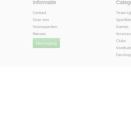
Informatie
Categ
Contact
Team Lij
Over ons
Sportkl
Voorwaarden
Dames
Nieuws
Accesso
Clubs
Herroeping
Voetbal
Fansho