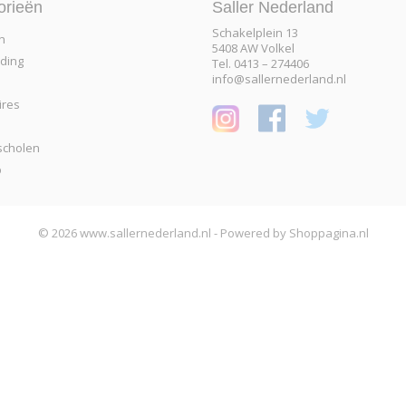
orieën
Saller Nederland
Schakelplein 13
n
5408 AW Volkel
eding
Tel. 0413 – 274406
info@sallernederland.nl
ires
scholen
p
© 2026 www.sallernederland.nl - Powered by Shoppagina.nl