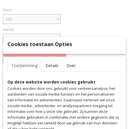
Maat
Aantal
Cookies toestaan Opties
IN WINKELWAGEN
Toestemming
Details
Over
Specificaties
Op deze website worden cookies gebruikt
Productcode
Cookies worden door ons gebruikt voor verkeersanalyse, het
Omschrijving
RB4553
aanbieden van sociale media-functies en het personaliseren
van informatie en advertenties. Daarnaast verlenen we onze
Derde shirt van SSV Jahn Regensburg '20/'21. SSV Jahn Regensburg
EAN code
sociale media-, advertentie- en analysepartners toegang tot
komt uit in de Bundesliga.2
RB4553
informatie over hoe u onze site gebruikt. Zij kunnen deze
Productcode leverancier
informatie gebruiken in combinatie met andere gegevens die zij
RB4553
mogelijk hebben verzameld door uw gebruik van hun diensten
of die u hen hebt verstrekt.