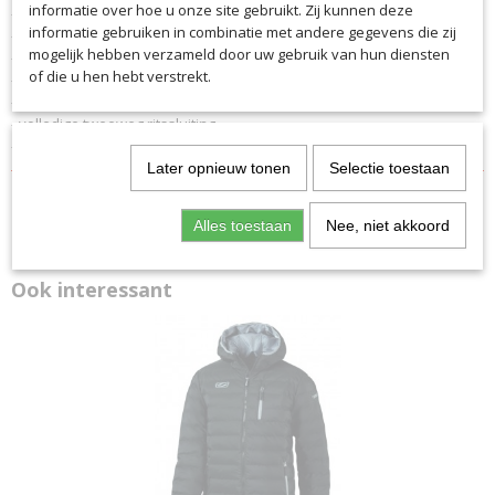
informatie over hoe u onze site gebruikt. Zij kunnen deze
- Jas met capuchon verstelbaar met koord en stopper
Productcode leverancier
informatie gebruiken in combinatie met andere gegevens die zij
- Light bekleding voor een maximale isolatie
7023
mogelijk hebben verzameld door uw gebruik van hun diensten
- Functionele jas in extra lange uitvoering
of die u hen hebt verstrekt.
- Bilaterale rits, een borstzak en een binnenzak met ritssluiting
- Interne manchetten, instelbare breedte met klittenband
- volledige tweeweg ritssluiting
- Waterdichte coating
Later opnieuw tonen
Selectie toestaan
Alles toestaan
Nee, niet akkoord
Ook interessant