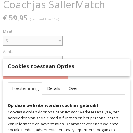
Coachjas SallerMatch
€ 59,95
(inclusief btw 21%)
Maat
Aantal
Cookies toestaan Opties
IN WINKELWAGEN
Toestemming
Details
Over
Specificaties
Op deze website worden cookies gebruikt
Productcode
Cookies worden door ons gebruikt voor verkeersanalyse, het
Omschrijving
7023-4559
aanbieden van sociale media-functies en het personaliseren
van informatie en advertenties. Daarnaast verlenen we onze
De jas voor de supervisor of coach aan de zijlijn. Beste uitrusting in
EAN code
sociale media-, advertentie- en analysepartners toegang tot
alle weersomstandigheden.
7023