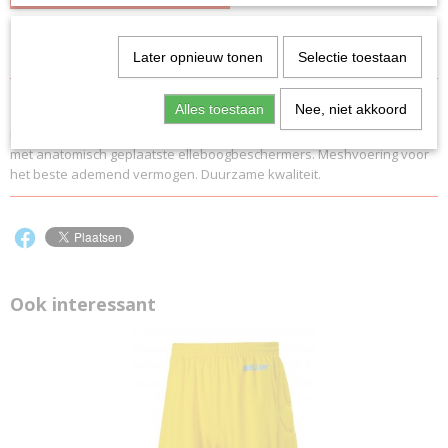
Specificaties
Later opnieuw tonen
Selectie toestaan
Productcode
Omschrijving
5628
Alles toestaan
Nee, niet akkoord
Hoogwaardige keepersshirt voor de doelman. Dynamisch ontwerp
EAN code
met anatomisch geplaatste elleboogbeschermers. Meshvoering voor
5628
het beste ademend vermogen. Duurzame kwaliteit.
Productcode leverancier
5628
Ook interessant