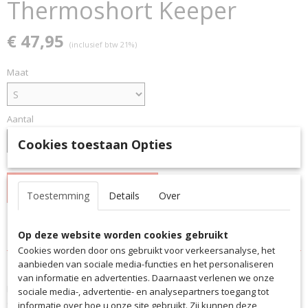
Thermoshort Keeper
€ 47,95
(inclusief btw 21%)
Maat
Aantal
Cookies toestaan Opties
IN WINKELWAGEN
Toestemming
Details
Over
Specificaties
Op deze website worden cookies gebruikt
Cookies worden door ons gebruikt voor verkeersanalyse, het
Productcode
Omschrijving
aanbieden van sociale media-functies en het personaliseren
9961
van informatie en advertenties. Daarnaast verlenen we onze
De Baselayer Short biedt de best mogelijke bescherming - zonder
EAN code
sociale media-, advertentie- en analysepartners toegang tot
enige afleiding. Hoe zwaar de training of het spel ook is, met deze
9961
informatie over hoe u onze site gebruikt. Zij kunnen deze