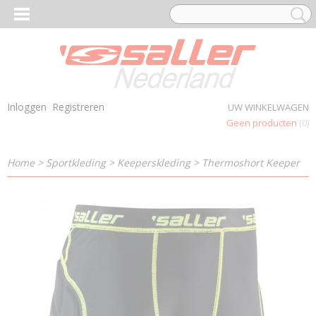
Inloggen
Registreren
UW WINKELWAGEN
Geen producten
(0)
Home
>
Sportkleding
>
Keeperskleding
>
Thermoshort Keeper