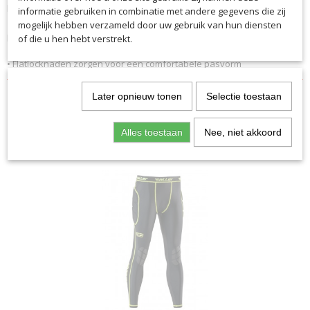
korte broek ben je goed uitgerust.
Productcode leverancier
informatie gebruiken in combinatie met andere gegevens die zij
• Zeer licht, nauwsluitend, elastisch materiaal voor een perfecte
9961
mogelijk hebben verzameld door uw gebruik van hun diensten
pasvorm
of die u hen hebt verstrekt.
• Elastische tailleband zorgt voor een optimale pasvorm
• Flatlocknaden zorgen voor een comfortabele pasvorm
Later opnieuw tonen
Selectie toestaan
Alles toestaan
Nee, niet akkoord
Ook interessant