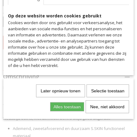
Aantal
Op deze website worden cookies gebruikt
Cookies worden door ons gebruikt voor verkeersanalyse, het
aanbieden van sociale media-functies en het personaliseren
van informatie en advertenties. Daarnaast verlenen we onze
sociale media-, advertentie- en analysepartners toegang tot
IN WINKELWAGEN
informatie over hoe u onze site gebruikt. Zij kunnen deze
informatie gebruiken in combinatie met andere gegevens die zij
mogelijk hebben verzameld door uw gebruik van hun diensten
Specificaties
of die u hen hebt verstrekt.
Productcode
Omschrijving
86110
Met de Saller kinderset TW bent u optimaal uitgerust en kunt u laten
EAN code
Later opnieuw tonen
Selectie toestaan
zien wat u kunt. Het ademende, supercomfortabele en
86110
zweetafvoerende materiaal is over de hele linie indrukwekkend. Het
Productcode leverancier
TW-shirt wordt visueel ondersteund door een dynamisch grafisch
86110
Alles toestaan
Nee, niet akkoord
ontwerp en een moderne ronde hals. Hoe zwaar de training of de
wedstrijd ook is, met dit model bent u altijd goed uitgerust.
Ademend, zweetafvoerend en duurzaam S.SKIN functioneel
materiaal