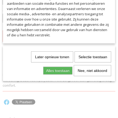
aanbieden van sociale media-functies en het personaliseren
van informatie en advertenties. Daarnaast verlenen we onze
Aantal
sociale media-, advertentie- en analysepartners toegang tot
informatie over hoe u onze site gebruikt. Zij kunnen deze
informatie gebruiken in combinatie met andere gegevens die zij
mogelijk hebben verzameld door uw gebruik van hun diensten
of die u hen hebt verstrekt.
IN WINKELWAGEN
Specificaties
Later opnieuw tonen
Selectie toestaan
Productcode
Omschrijving
7200
Alles toestaan
Nee, niet akkoord
Modieuse Polo in diverse kleuren en zowel in Dames als Heren
EAN code
uitvoering. Deze 100% polyester Polo zorgt voor een geweldig draag
7200
comfort.
Productcode leverancier
7200