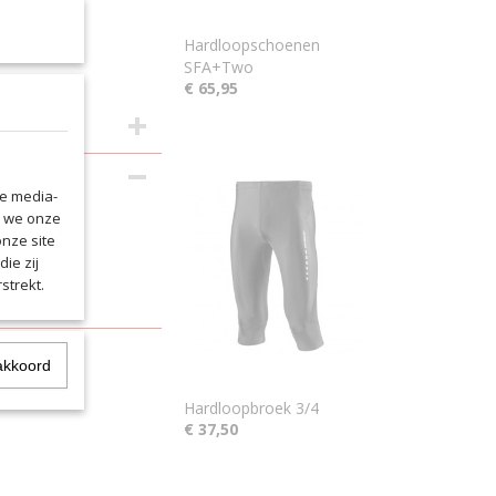
Hardloopschoenen
SFA+Two
€ 65,95
le media-
n we onze
onze site
ie zij
strekt.
akkoord
Hardloopbroek 3/4
€ 37,50