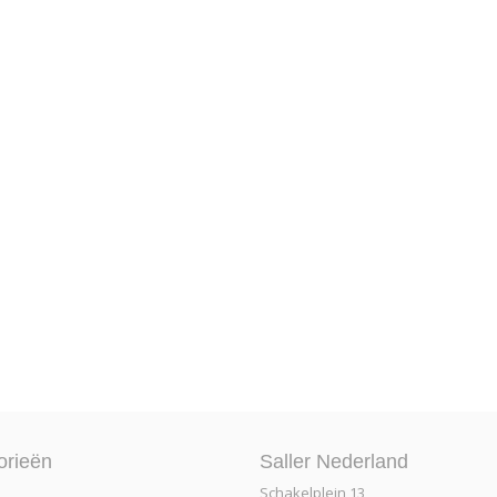
orieën
Saller Nederland
Schakelplein 13