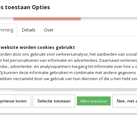
s toestaan Opties
IN WINKELWAGEN
emming
Details
Over
Specificaties
Productcode
159
 website worden cookies gebruikt
Omschrijving
EAN code
159
orden door ons gebruikt voor verkeersanalyse, het aanbieden van socia
Productcode leverancier
159
- Stabiele loopschoen met optimale demping en stabiliteit.
en het personaliseren van informatie en advertenties. Daarnaast verlene
- Slijtvaste zool met flexsysteem voor natuurlijke rolbeweging.
edia-, advertentie- en analysepartners toegang tot informatie over hoe u 
- EAV dempingselementen voor maximale schokabsorptie.
 Zij kunnen deze informatie gebruiken in combinatie met andere gegevens d
- Comfortabel, ademend bovenwerk van mesh.
hebben verzameld door uw gebruik van hun diensten of die u hen hebt ver
- Verwijderbare binnenzool.
opnieuw tonen
Selectie toestaan
Alles toestaan
Nee, niet 