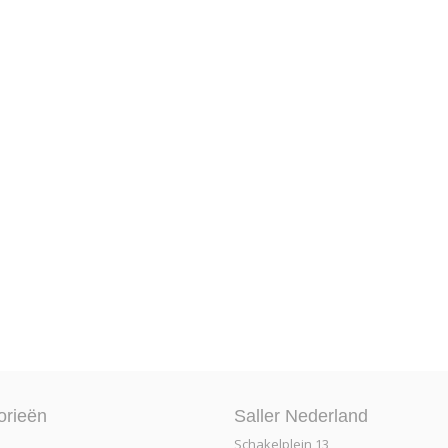
orieën
Saller Nederland
Schakelplein 13