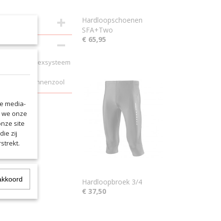
Hardloopschoenen
SFA+Two
€ 65,95
ste zool met flexsysteem
male
tneembare binnenzool
le media-
n we onze
onze site
ie zij
strekt.
akkoord
Hardloopbroek 3/4
€ 37,50