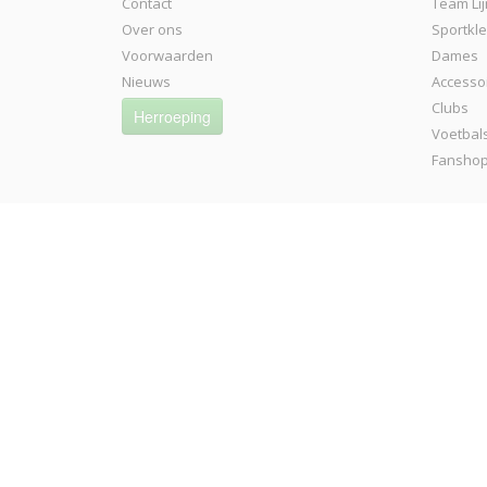
Contact
Team Lij
Over ons
Sportkl
Voorwaarden
Dames
Nieuws
Accesso
Clubs
Herroeping
Voetbal
Fansho