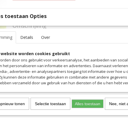
Specificaties
s toestaan Opties
Productcode
161
Omschrijving
EAN code
161
Productcode leverancier
161
Zeer lichte hardloopschoen voor de ambitieuze hardloper. Slijtva
emming
Details
Over
voor natuurlijke rolbeweging. EAV-dempingselementen voor maxi
schokabsorptie. Comfortabel, ademend bovenwerk van mesh. Ui
 website worden cookies gebruikt
orden door ons gebruikt voor verkeersanalyse, het aanbieden van socia
en het personaliseren van informatie en advertenties. Daarnaast verlene
edia-, advertentie- en analysepartners toegang tot informatie over hoe u 
 Zij kunnen deze informatie gebruiken in combinatie met andere gegevens d
hebben verzameld door uw gebruik van hun diensten of die u hen hebt ver
opnieuw tonen
Selectie toestaan
Alles toestaan
Nee, niet 