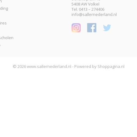
n
5408 AW Volkel
eding
Tel. 0413 – 274406
info@sallernederland.nl
ires
scholen
p
© 2026 www.sallernederland.nl - Powered by Shoppagina.nl