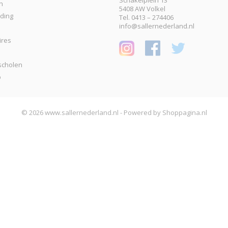
Schakelplein 13
n
5408 AW Volkel
eding
Tel. 0413 – 274406
info@sallernederland.nl
ires
scholen
p
© 2026 www.sallernederland.nl - Powered by Shoppagina.nl