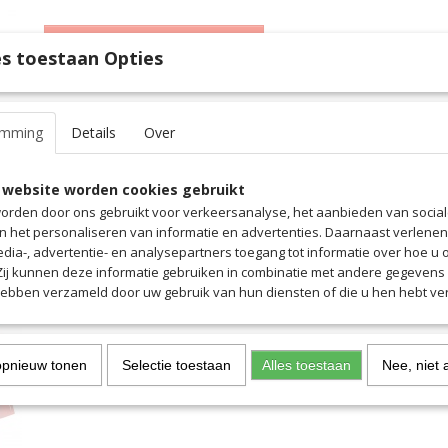
IN WINKELWAGEN
s toestaan Opties
Specificaties
emming
Details
Over
Productcode
109-2285
EAN code
4546
 website worden cookies gebruikt
Productcode leverancier
4546
orden door ons gebruikt voor verkeersanalyse, het aanbieden van socia
en het personaliseren van informatie en advertenties. Daarnaast verlene
edia-, advertentie- en analysepartners toegang tot informatie over hoe u 
 Zij kunnen deze informatie gebruiken in combinatie met andere gegevens d
hebben verzameld door uw gebruik van hun diensten of die u hen hebt ver
opnieuw tonen
Selectie toestaan
Alles toestaan
Nee, niet 