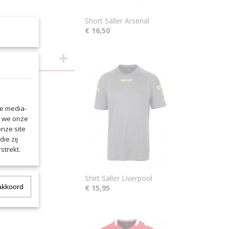
Short Saller Arsenal
€ 16,50
le media-
n we onze
onze site
ie zij
strekt.
Shirt Saller Liverpool
akkoord
€ 15,95