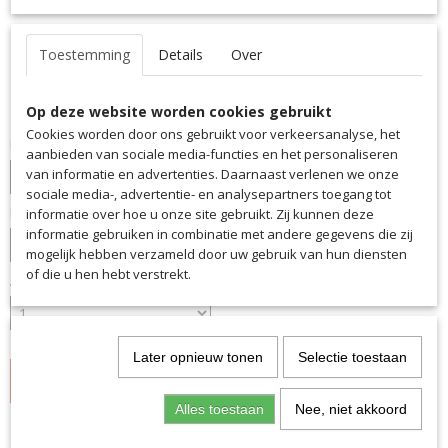
Shirt Saller Celtic2.0
Toestemming
Details
Over
€ 23,95
(inclusief btw 21%)
Op deze website worden cookies gebruikt
Cookies worden door ons gebruikt voor verkeersanalyse, het
Kleur
aanbieden van sociale media-functies en het personaliseren
van informatie en advertenties. Daarnaast verlenen we onze
sociale media-, advertentie- en analysepartners toegang tot
Maat
informatie over hoe u onze site gebruikt. Zij kunnen deze
informatie gebruiken in combinatie met andere gegevens die zij
mogelijk hebben verzameld door uw gebruik van hun diensten
of die u hen hebt verstrekt.
Aantal
Later opnieuw tonen
Selectie toestaan
IN WINKELWAGEN
Alles toestaan
Nee, niet akkoord
Specificaties