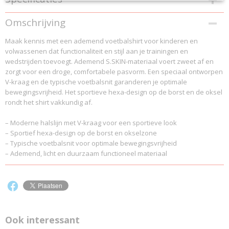
Productcode
Omschrijving
4544-141
Maak kennis met een ademend voetbalshirt voor kinderen en
EAN code
volwassenen dat functionaliteit en stijl aan je trainingen en
4544
wedstrijden toevoegt. Ademend S.SKIN-materiaal voert zweet af en
Productcode leverancier
zorgt voor een droge, comfortabele pasvorm. Een speciaal ontworpen
4544
V-kraag en de typische voetbalsnit garanderen je optimale
bewegingsvrijheid. Het sportieve hexa-design op de borst en de oksel
rondt het shirt vakkundig af.
– Moderne halslijn met V-kraag voor een sportieve look
– Sportief hexa-design op de borst en okselzone
– Typische voetbalsnit voor optimale bewegingsvrijheid
– Ademend, licht en duurzaam functioneel materiaal
Ook interessant