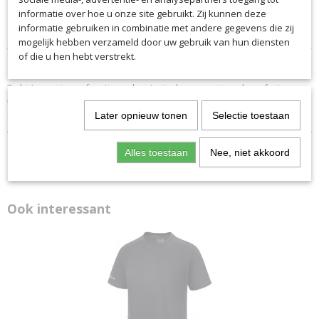
informatie over hoe u onze site gebruikt. Zij kunnen deze
Specificaties
informatie gebruiken in combinatie met andere gegevens die zij
mogelijk hebben verzameld door uw gebruik van hun diensten
Productcode
of die u hen hebt verstrekt.
Omschrijving
7368
T-shirt van nieuw, functioneel materiaal voor maximaal comfort en
Productcode leverancier
temperatuurregeling. Gevlekte, modieuze kleuren. Comfortabel om te
7368
dragen polyester met een katoenachtige afwerking.
Later opnieuw tonen
Selectie toestaan
Alles toestaan
Nee, niet akkoord
Ook interessant