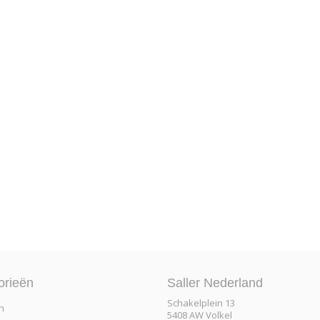
orieën
Saller Nederland
Schakelplein 13
n
5408 AW Volkel