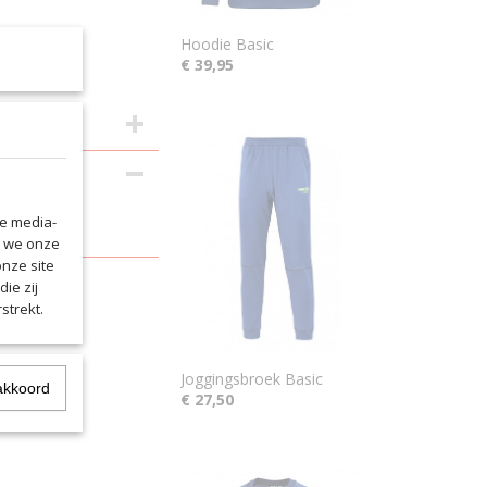
Hoodie Basic
€ 39,95
 Modieuze
le media-
n we onze
onze site
ie zij
strekt.
Joggingsbroek Basic
akkoord
€ 27,50