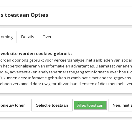
IN WINKELWAGEN
s toestaan Opties
Specificaties
emming
Details
Over
Productcode
5260-4641
Omschrijving
EAN code
5260
 website worden cookies gebruikt
Productcode leverancier
5260
Comfortabele short in katoen-touch kwaliteit met twee zijzakken.
orden door ons gebruikt voor verkeersanalyse, het aanbieden van socia
contraststiksels, hoogwaardige tailleband met koord.
en het personaliseren van informatie en advertenties. Daarnaast verlene
edia-, advertentie- en analysepartners toegang tot informatie over hoe u 
 Zij kunnen deze informatie gebruiken in combinatie met andere gegevens d
hebben verzameld door uw gebruik van hun diensten of die u hen hebt ver
opnieuw tonen
Selectie toestaan
Alles toestaan
Nee, niet 