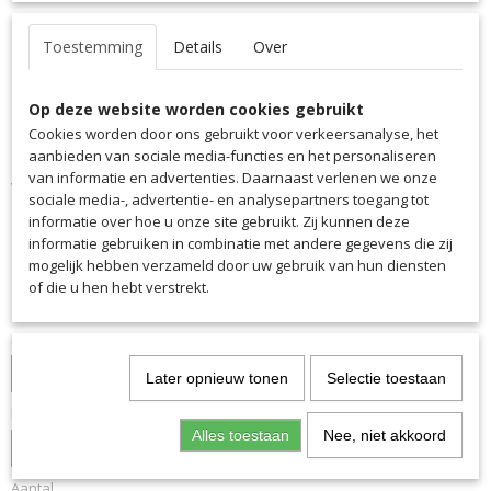
Toestemming
Details
Over
Op deze website worden cookies gebruikt
Cookies worden door ons gebruikt voor verkeersanalyse, het
aanbieden van sociale media-functies en het personaliseren
van informatie en advertenties. Daarnaast verlenen we onze
Voetbalsokken Saller Sao
sociale media-, advertentie- en analysepartners toegang tot
informatie over hoe u onze site gebruikt. Zij kunnen deze
Paulo
informatie gebruiken in combinatie met andere gegevens die zij
mogelijk hebben verzameld door uw gebruik van hun diensten
€ 9,75
of die u hen hebt verstrekt.
(inclusief btw 21%)
Kleur
Later opnieuw tonen
Selectie toestaan
Maat
Alles toestaan
Nee, niet akkoord
Aantal