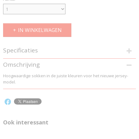
IN WINKELWAGEN
Specificaties
Productcode
Omschrijving
5023
Hoogwaardige sokken in de juiste kleuren voor het nieuwe jersey-
Productcode leverancier
model.
5023
Ook interessant