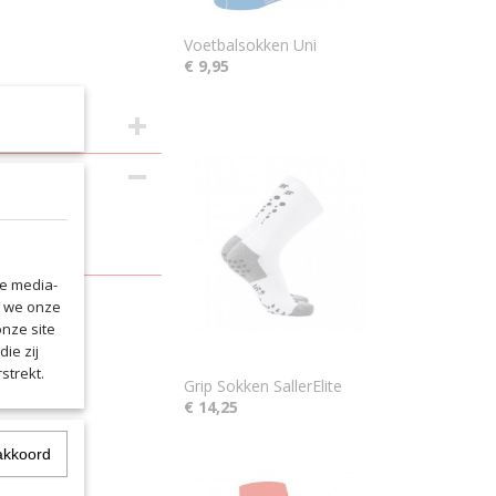
Voetbalsokken Uni
€ 9,95
del.
n dragen.
le media-
n we onze
onze site
ie zij
strekt.
Grip Sokken SallerElite
€ 14,25
akkoord