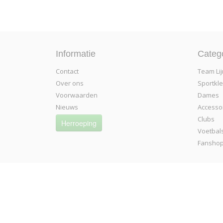
Informatie
Categ
Contact
Team Lij
Over ons
Sportkl
Voorwaarden
Dames
Nieuws
Accesso
Clubs
Herroeping
Voetbal
Fansho