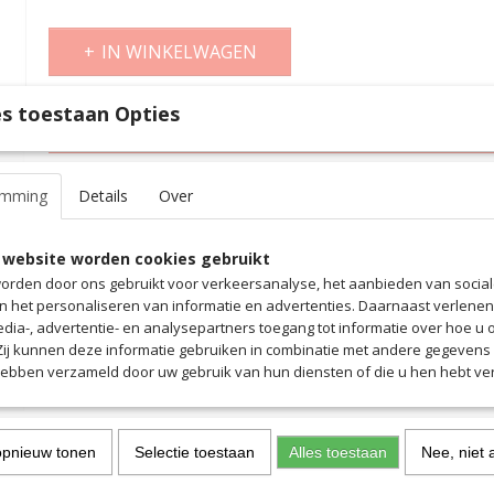
IN WINKELWAGEN
s toestaan Opties
Specificaties
Productcode
5003
Omschrijving
Productcode leverancier
5003
emming
Details
Over
Hoogwaardige sokken in de juiste kleuren voor het new jersey mo
Sokken met stiek en zonder voet zodat jij je eigen (grip)sokken ka
 website worden cookies gebruikt
orden door ons gebruikt voor verkeersanalyse, het aanbieden van socia
en het personaliseren van informatie en advertenties. Daarnaast verlene
edia-, advertentie- en analysepartners toegang tot informatie over hoe u 
 Zij kunnen deze informatie gebruiken in combinatie met andere gegevens d
hebben verzameld door uw gebruik van hun diensten of die u hen hebt ver
opnieuw tonen
Selectie toestaan
Alles toestaan
Nee, niet 