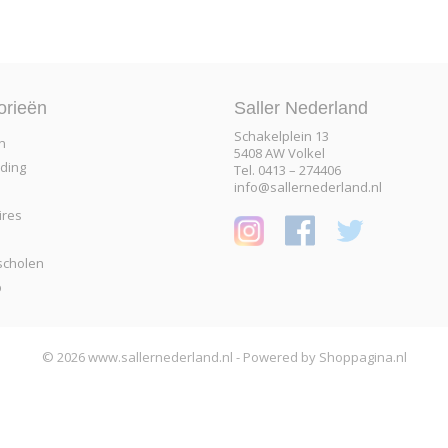
orieën
Saller Nederland
Schakelplein 13
n
5408 AW Volkel
eding
Tel. 0413 – 274406
info@sallernederland.nl
ires
scholen
p
© 2026 www.sallernederland.nl - Powered by Shoppagina.nl