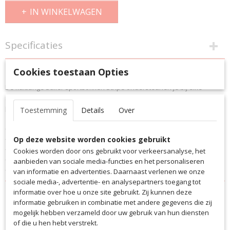
IN WINKELWAGEN
Specificaties
Productcode
Omschrijving
Cookies toestaan Opties
5049
De kuitlange Saller sportsokken Stripe ondersteunen je bij elke
EAN code
stap. Het scoort met een gladde teennaad voor een comfortabele
5049
pasvorm.
Productcode leverancier
Toestemming
Details
Over
5049
– Set van 3
– Comfortabele polyester/katoenmix
Op deze website worden cookies gebruikt
– Kuitlange sokken
Cookies worden door ons gebruikt voor verkeersanalyse, het
– Sportief gestreept design
aanbieden van sociale media-functies en het personaliseren
– Voor dagelijks gebruik en sporten
van informatie en advertenties. Daarnaast verlenen we onze
sociale media-, advertentie- en analysepartners toegang tot
informatie over hoe u onze site gebruikt. Zij kunnen deze
informatie gebruiken in combinatie met andere gegevens die zij
mogelijk hebben verzameld door uw gebruik van hun diensten
of die u hen hebt verstrekt.