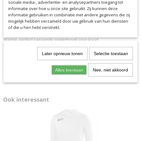
sociale media-, advertentie- en analysepartners toegang tot
informatie over hoe u onze site gebruikt. Zij kunnen deze
Specificaties
informatie gebruiken in combinatie met andere gegevens die zij
mogelijk hebben verzameld door uw gebruik van hun diensten
Productcode
Omschrijving
of die u hen hebt verstrekt.
5227
Warme, perfect passende spelerbroek voor koud
EAN code
weer. Hoogwaardige, geruwde kwaliteit
5227
voor maximale warmteafgifte met optimale
Productcode leverancier
Later opnieuw tonen
Selectie toestaan
vochtregulatie. Comfortabele brede tailleband.
5227
Alles toestaan
Nee, niet akkoord
Ook interessant