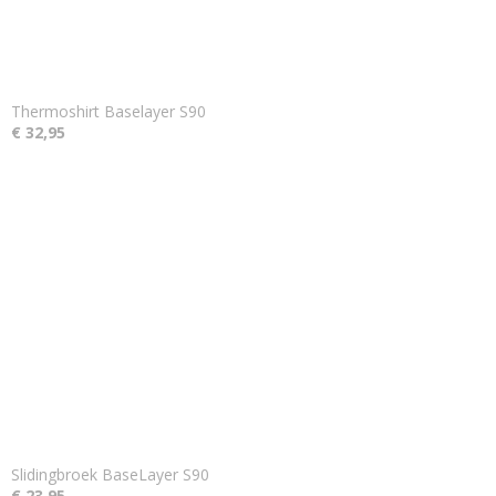
Thermoshirt Baselayer S90
€ 32,95
Slidingbroek BaseLayer S90
€ 23,95