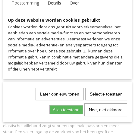
Maat
Toestemming
Details
Over
Op deze website worden cookies gebruikt
Aantal
Cookies worden door ons gebruikt voor verkeersanalyse, het
aanbieden van sociale media-functies en het personaliseren
van informatie en advertenties. Daarnaast verlenen we onze
sociale media-, advertentie- en analysepartners toegang tot
IN WINKELWAGEN
informatie over hoe u onze site gebruikt. Zij kunnen deze
informatie gebruiken in combinatie met andere gegevens die zij
mogelijk hebben verzameld door uw gebruik van hun diensten
of die u hen hebt verstrekt.
Specificaties
Productcode
Omschrijving
5527
Later opnieuw tonen
Selectie toestaan
Ook bij koude temperaturen ben je goed uitgerust met de Basic Tight
EAN code
baselayer. De basislaag Basic Tight heeft een strakke, elastische
5527
pasvorm en zweetafvoerende S.Dry-technologie voor ondersteuning
Productcode leverancier
Alles toestaan
Nee, niet akkoord
en comfort. Elastische, sneldrogende functionele stof en een strakke
5527
compressiepasvorm zorgen voor natuurlijke bewegingsvrijheid. De
elastische tailleband zorgt voor een optimale pasvorm en meer
steun. Een saller-logo op de voorkant van het been geeft de