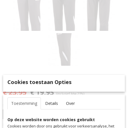
Trainingsbroek S90-VIBE
Cookies toestaan Opties
€ 23,95
€ 19,95
(inclusief btw 21%)
Toestemming
Details
Over
Maat
Op deze website worden cookies gebruikt
Kleur
Cookies worden door ons gebruikt voor verkeersanalyse, het