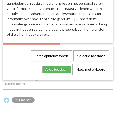
aanbieden van sociale media-functies en het personaliseren
van informatie en advertenties. Daarnaast verlenen we onze
sociale media-, advertentie- en analysepartners toegang tot
Aantal
informatie over hoe u onze site gebruikt. Zij kunnen deze
informatie gebruiken in combinatie met andere gegevens die zij
mogelijk hebben verzameld door uw gebruik van hun diensten
of die u hen hebt verstrekt.
IN WINKELWAGEN
Specificaties
Later opnieuw tonen
Selectie toestaan
Productcode
Omschrijving
Alles toestaan
Nee, niet akkoord
6285
Proffesionele Trainingsbroek in de beste kwaliteit. Onder strak
EAN code
sluitend met rits
6285
Productcode leverancier
6285