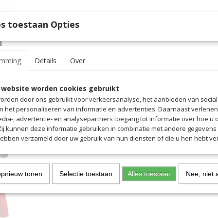
IN WINKELWAGEN
s toestaan Opties
Specificaties
emming
Details
Over
Productcode
7405
Omschrijving
EAN code
7405
 website worden cookies gebruikt
Productcode leverancier
7405
Warm, weerbestendig winterjack met functionele kenmerken en hog
orden door ons gebruikt voor verkeersanalyse, het aanbieden van socia
- Hoog sluitende kraag met opbergbare capuchonconstructie - Vers
en het personaliseren van informatie en advertenties. Daarnaast verlene
trekkoord en stoppers
edia-, advertentie- en analysepartners toegang tot informatie over hoe u 
- Twee zijzakken met ritssluiting en thermische voering
 Zij kunnen deze informatie gebruiken in combinatie met andere gegevens d
- Binnenzak voor smartphone
hebben verzameld door uw gebruik van hun diensten of die u hen hebt ver
- Armuiteinde met binnenmanchetten
opnieuw tonen
Selectie toestaan
Alles toestaan
Nee, niet 