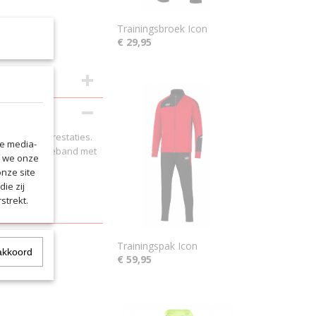
Trainingsbroek Icon
€ 29,95
e isolatieprestaties.
le media-
telbare tailleband met
n we onze
onze site
ie zij
strekt.
Trainingspak Icon
akkoord
€ 59,95