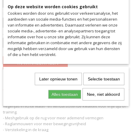
Op deze website worden cookies gebruikt
Kleur
Cookies worden door ons gebruikt voor verkeersanalyse, het
aanbieden van sociale media-functies en het personaliseren
van informatie en advertenties. Daarnaast verlenen we onze
sociale media-, advertentie- en analysepartners toegang tot
Aantal
informatie over hoe u onze site gebruikt. Zij kunnen deze
informatie gebruiken in combinatie met andere gegevens die zij
mogelijk hebben verzameld door uw gebruik van hun diensten
of die u hen hebt verstrekt.
IN WINKELWAGEN
Later opnieuw tonen
Selectie toestaan
Specificaties
Productcode
Omschrijving
Alles toestaan
Nee, niet akkoord
7005
Regenjas in lichte water- en windafstotende kwaliteit voor vrije tijd of
EAN code
training.
7005
- Meshgebruik op de rug voor meer ademend vermogen
Productcode leverancier
- Raglanmouwen voor meer bewegingsvrijheid
7005
- Verstekeling in de kraag