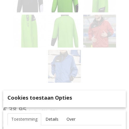
All-Weather Jack Icon
Cookies toestaan Opties
€ 38,95
(inclusief btw 21%)
Toestemming
Details
Over
Maat