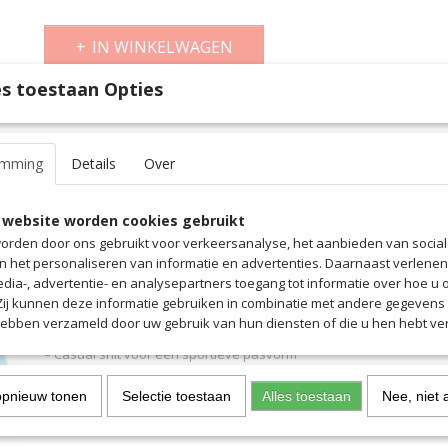
IN WINKELWAGEN
s toestaan Opties
Specificaties
Productcode
7288
Omschrijving
emming
Details
Over
EAN code
7288
Productcode leverancier
7288
Onze Polo Squad 50 zorgt ervoor dat je er geweldig uitziet in sport en
bijzonder lichte, zweetafvoerende en ademende S.Dry-Tech-materi
 website worden cookies gebruikt
hele linie. De polo wordt afgerond met een rechte zoom en een 
orden door ons gebruikt voor verkeersanalyse, het aanbieden van socia
knoopsluiting.
en het personaliseren van informatie en advertenties. Daarnaast verlene
edia-, advertentie- en analysepartners toegang tot informatie over hoe u 
– Licht en slijtvast S.Dry
 Zij kunnen deze informatie gebruiken in combinatie met andere gegevens d
-Tech functioneel materiaal
hebben verzameld door uw gebruik van hun diensten of die u hen hebt ver
– Moderne polokraag met knoopsluiting
– Casual snit voor een sportieve pasvorm
opnieuw tonen
Selectie toestaan
Alles toestaan
Nee, niet 