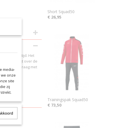
Short Squad50
€ 26,95
 in je vrije tijd. Het
aal overtuigt over de
moderne polokraag met
le media-
n we onze
onze site
ie zij
strekt.
Trainingspak Squad50
€ 73,50
akkoord