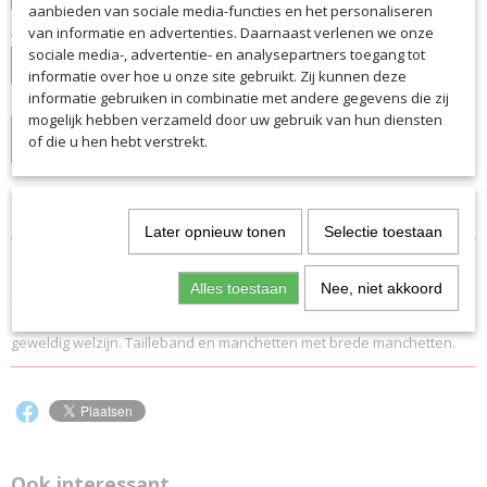
aanbieden van sociale media-functies en het personaliseren
Aantal
van informatie en advertenties. Daarnaast verlenen we onze
sociale media-, advertentie- en analysepartners toegang tot
informatie over hoe u onze site gebruikt. Zij kunnen deze
informatie gebruiken in combinatie met andere gegevens die zij
mogelijk hebben verzameld door uw gebruik van hun diensten
IN WINKELWAGEN
of die u hen hebt verstrekt.
Specificaties
Later opnieuw tonen
Selectie toestaan
Productcode
Omschrijving
6375
Alles toestaan
Nee, niet akkoord
Sweater met capuchon en korte rits op de borst. Super comfortabel
EAN code
om te dragen vanwege de licht opgeruwde binnenkant voor een
6375
geweldig welzijn. Tailleband en manchetten met brede manchetten.
Productcode leverancier
6375
Ook interessant