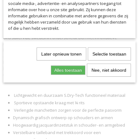
sociale media-, advertentie- en analysepartners toegang tot
informatie over hoe u onze site gebruikt. Zij kunnen deze
Specificaties
informatie gebruiken in combinatie met andere gegevens die zij
mogelijk hebben verzameld door uw gebruik van hun diensten
Productcode
Omschrijving
of die u hen hebt verstrekt.
6130
Ons sallerVIBE sweatshirt onderscheidt zich met innovatieve
EAN code
materialen en maximaal comfort. Het S.Dry-Tech materiaal is bijzonder
6130
licht, zweetafvoerend en ademend met langdurig comfort. De
Productcode leverancier
Later opnieuw tonen
Selectie toestaan
atletische pasvorm geeft je de nodige speelruimte voor snelle
6130
bewegingen tijdens de training. Met de ¼ rits in de opstaande kraag
kan ook de ventilatie worden aangepast en wordt het aan- en
Alles toestaan
Nee, niet akkoord
uittrekken gemakkelijker.
Lichtgewicht en duurzaam S.Dry-Tech functioneel materiaal
Sportieve opstaande kraag met ¼ rits
Verlengde manchetten zorgen voor de perfecte pasvorm
Dynamisch grafisch ontwerp op schouders en armen
Hoogwaardig jacquardinzetstuk in schouder- en armgebied
Verstelbare tailleband met trekkoord voor een