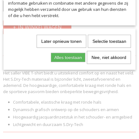
informatie gebruiken in combinatie met andere gegevens die zij
mogelijk hebben verzameld door uw gebruik van hun diensten
of die u hen hebt verstrekt.
IN WINKELWAGEN
Later opnieuw tonen
Selectie toestaan
Specificaties
Alles toestaan
Nee, niet akkoord
Productcode
Omschrijving
7330
Het saller VIBE T-shirt biedt u uitstekend comfort op en naast het veld.
EAN code
Het S.Dry-Tech materiaal is bijzonder licht, zweetafvoerend en
7330
ademend. De hoogwaardige, comfortabele kraag met ronde hals en
Productcode leverancier
de sportieve pasvorm bieden onbeperkte bewegingsvrijheid.
7330
Comfortabele, elastische kraag met ronde hals
Dynamisch grafisch ontwerp op de schouders en armen
Hoogwaardig jacquardinzetstuk in het schouder- en armgebied
Lichtgewicht en duurzaam S.Dry-Tech