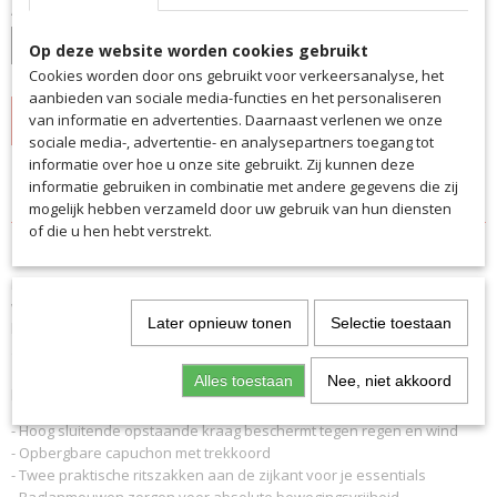
Aantal
Op deze website worden cookies gebruikt
Cookies worden door ons gebruikt voor verkeersanalyse, het
aanbieden van sociale media-functies en het personaliseren
IN WINKELWAGEN
van informatie en advertenties. Daarnaast verlenen we onze
sociale media-, advertentie- en analysepartners toegang tot
informatie over hoe u onze site gebruikt. Zij kunnen deze
informatie gebruiken in combinatie met andere gegevens die zij
Specificaties
mogelijk hebben verzameld door uw gebruik van hun diensten
of die u hen hebt verstrekt.
Productcode
Omschrijving
7007
De saller all weather jas is bijzonder licht, ademend en
EAN code
waterafstotend. De volledige ritssluiting en de capuchon bieden
7007
Later opnieuw tonen
Selectie toestaan
bescherming tegen de elementen en zorgen samen met het
Productcode leverancier
ademende mesh-inzetstuk voor een comfortabel droog gevoel. Twee
7007
zijvakken met ritssluiting bieden ruimte om je spullen veilig op te
Alles toestaan
Nee, niet akkoord
bergen.
- Hoog sluitende opstaande kraag beschermt tegen regen en wind
- Opbergbare capuchon met trekkoord
- Twee praktische ritszakken aan de zijkant voor je essentials