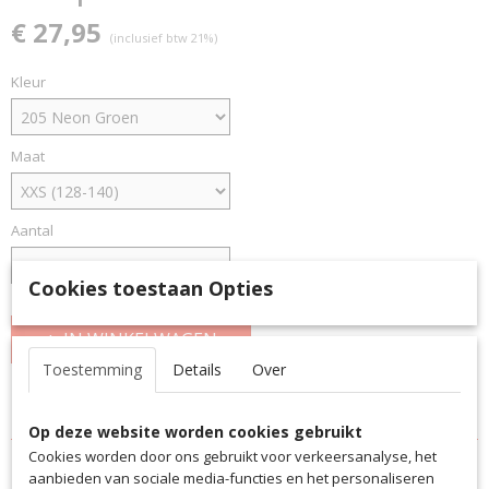
€ 27,95
(inclusief btw 21%)
Kleur
Maat
Aantal
Cookies toestaan Opties
IN WINKELWAGEN
Toestemming
Details
Over
Specificaties
Op deze website worden cookies gebruikt
Productcode
Omschrijving
Cookies worden door ons gebruikt voor verkeersanalyse, het
5770HTSA
aanbieden van sociale media-functies en het personaliseren