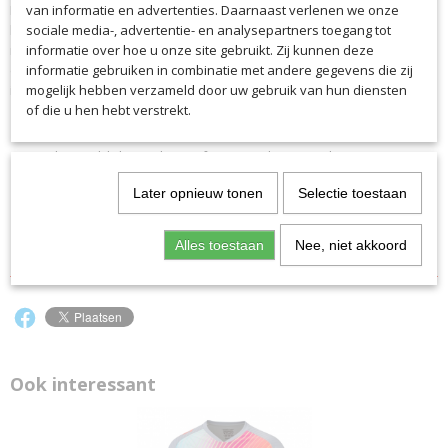
Met het keepersshort van HTSA inclusief heupvulling ben je perfect
EAN code
van informatie en advertenties. Daarnaast verlenen we onze
beschermd voor je spectaculaire reddingen. Het effectieve S.SKIN-
5770HTSA
sociale media-, advertentie- en analysepartners toegang tot
materiaal voert zweet naar buiten af ​​en zorgt voor optimaal
informatie over hoe u onze site gebruikt. Zij kunnen deze
Productcode leverancier
draagcomfort. Een elastische tailleband met trekkoord zorgt voor een
informatie gebruiken in combinatie met andere gegevens die zij
5770HTSA
individuele en perfecte pasvorm.
mogelijk hebben verzameld door uw gebruik van hun diensten
of die u hen hebt verstrekt.
Inclusief HTSA Logo
Ademend, licht en slijtvast functioneel materiaal
Ventilatie-inzetstukken van mesh
Later opnieuw tonen
Selectie toestaan
Beschermende, robuuste en anatomisch geplaatste
heupkussens
Alles toestaan
Nee, niet akkoord
Voetbaltypische snit voor optimale bewegingsvrijheid
Ook interessant