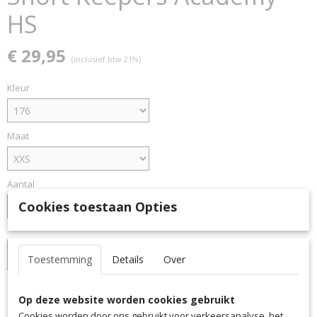
HS
€ 29,95
(inclusief btw 21%)
Kleur
Maat
Aantal
Cookies toestaan Opties
IN WINKELWAGEN
Toestemming
Details
Over
Specificaties
Op deze website worden cookies gebruikt
Cookies worden door ons gebruikt voor verkeersanalyse, het