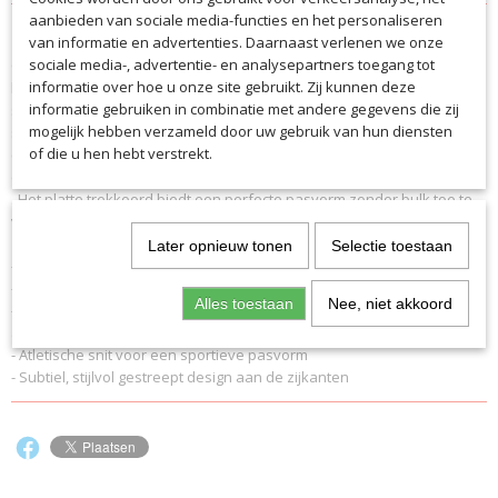
Productcode
aanbieden van sociale media-functies en het personaliseren
Omschrijving
5288
van informatie en advertenties. Daarnaast verlenen we onze
sociale media-, advertentie- en analysepartners toegang tot
Onze Short Squad 50 is de perfecte keuze als het gaat om het trainen
EAN code
informatie over hoe u onze site gebruikt. Zij kunnen deze
bij warmere temperaturen. De shorts zijn ideaal om een ​​goed figuur te
5288KAHS
informatie gebruiken in combinatie met andere gegevens die zij
slaan op het trainingsveld. De lichte, ademende short van
Productcode leverancier
mogelijk hebben verzameld door uw gebruik van hun diensten
sneldrogend S.Dry-Tech functioneel materiaal zorgt voor langdurig
5288KAHS
of die u hen hebt verstrekt.
comfort. Dankzij de twee zijzakken met rits kun je je essentials veilig
opbergen, dus ook perfect voor in je vrije tijd
. Het platte trekkoord biedt een perfecte pasvorm zonder bulk toe te
voegen.
Later opnieuw tonen
Selectie toestaan
– Licht en slijtvast S.Dry-Tech functioneel materiaal
– Twee praktische zijzakken met rits voor je benodigdheden
Alles toestaan
Nee, niet akkoord
– Brede, elastische tailleband met trekkoord zorgt voor een
aanpasbare pasvorm
- Atletische snit voor een sportieve pasvorm
- Subtiel, stijlvol gestreept design aan de zijkanten